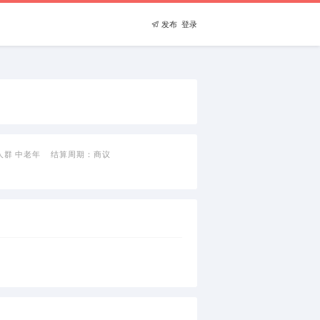
发布
登录

人群
中老年
结算周期：
商议