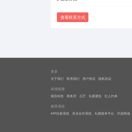
查看联系方式
更多
关于我们
联系我们
用户协议
隐私协议
友情链接
领浩科技
商务邦
点芒
礼模通告
红人约单
推荐系统
APP拉新系统
异业合作系统
礼模接单平台
开源商城