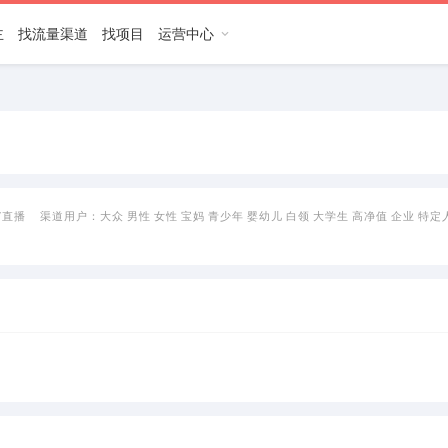
主
找流量渠道
找项目
运营中心
/直播
渠道用户：
大众
男性
女性
宝妈
青少年
婴幼儿
白领
大学生
高净值
企业
特定